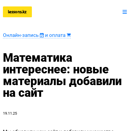
lessons.kz
+7 777 150 51 51
Математика
Онлайн-запись
и оплата
Физика
Математика
Информатика
интереснее: новые
Оплата
материалы добавили
Новости
на сайт
Наши ученики
Регистрация преподавателя
19.11.25