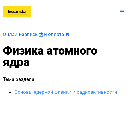
lessons.kz
+7 777 150 51 51
Математика
Онлайн-запись
и оплата
Физика
Физика атомного
Информатика
ядра
Оплата
Тема раздела:
Новости
Основы ядерной физики и радиоактивности
Наши ученики
Регистрация преподавателя