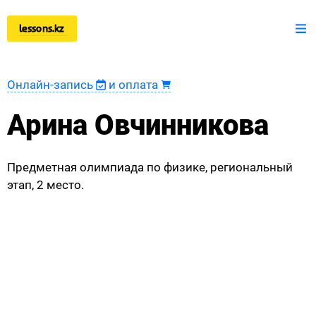
lessons.kz
+7 777 150 51 51
Математика
Онлайн-запись
и оплата
Физика
Арина Овчинникова
Информатика
Предметная олимпиада по физике, региональный
Оплата
этап, 2 место.
Новости
Наши ученики
Регистрация преподавателя