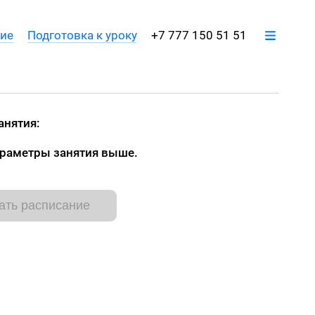
ние
Подготовка к уроку
+7 777 150 51 51
Регистрация преподавателя
анятия:
раметры занятия выше.
ать расписание