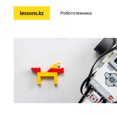
lessons.kz
Робототехника
Математика
Физика
Информатика