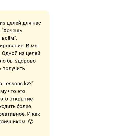
из целей для нас
. "Хочешь
 всём".
уирование. И мы
. Одной из целей
ыло бы здорово
ь получить
 Lessons.kz?"
му что это
 это открытие
ходить более
реативное. И как
тличником. 🙂