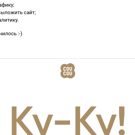
афику;
выложить сайт;
литику.
чилось :-)