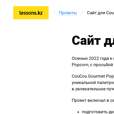
lessons.kz
Проекты
Сайт для Co
Математика
Физика
Сайт д
Информатика
Осенью 2022 года к
Popcorn, с просьбо
CouCou Gourmet Pop
уникальной палитро
в увлекательное пу
Проект включал в се
подготовить ди