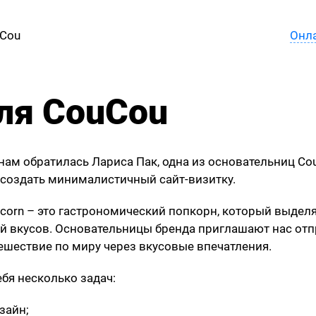
uCou
Онл
Оплата
Новости
ля CouCou
Наши ученики
 нам обратилась Лариса Пак, одна из основательниц Co
й создать минималистичный сайт-визитку.
corn – это гастрономический попкорн, который выделя
й вкусов. Основательницы бренда приглашают нас отп
тешествие по миру через вкусовые впечатления.
бя несколько задач:
зайн;